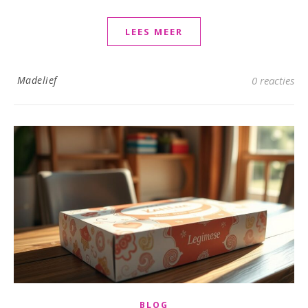
LEES MEER
Madelief
0 reacties
BLOG