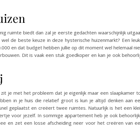
uizen
inig ruimte biedt dan zal je eerste gedachten waarschijnlijk uitga
at wel de beste keuze in deze hysterische huizenmarkt? Een leu
00 en dat budget hebben jullie op dit moment wel helemaal nie
bouwen. Dit is vaak een stuk goedkoper en kan je ook behoorli
j
zit je met het probleem dat je eigenlijk maar een slaapkamer t
ben in je huis die relatief groot is kun je altijd denken aan e
nel geplaatst en creëert twee ruimtes. Natuurlijk is het een kle
ertje voor jezelf. In sommige appartement heb je ook behoorlij
ee en zet een losse afscheiding neer voor het creëren van e