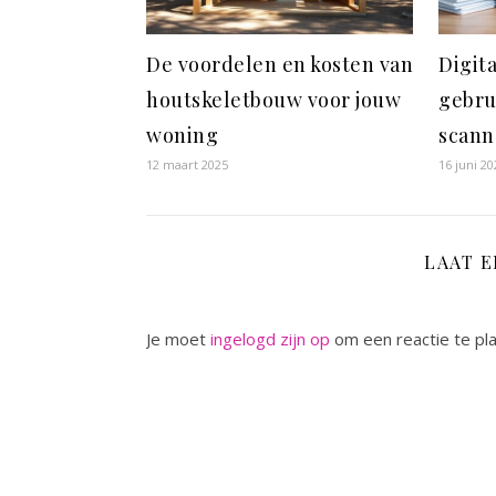
De voordelen en kosten van
Digita
houtskeletbouw voor jouw
gebru
woning
scann
12 maart 2025
16 juni 20
LAAT 
Je moet
ingelogd zijn op
om een reactie te pl