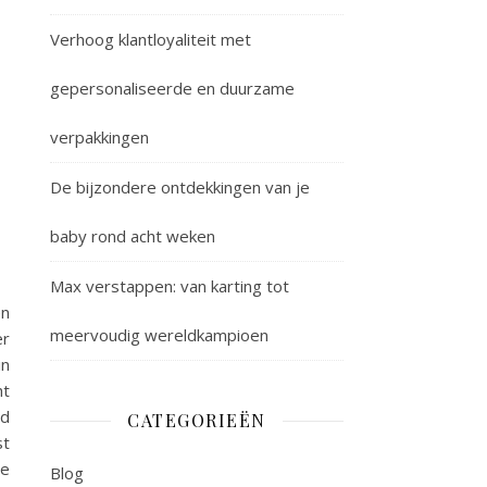
Verhoog klantloyaliteit met
gepersonaliseerde en duurzame
verpakkingen
De bijzondere ontdekkingen van je
baby rond acht weken
Max verstappen: van karting tot
en
meervoudig wereldkampioen
er
in
ht
ad
CATEGORIEËN
st
je
Blog