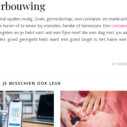
verbouwing
ntal spullen nodig. Zoals gereedschap, een container en mankrach
e huren of te lenen bij vrienden, familie of kennissen. Een
contain
regelen en je hebt vast wel een fijne neef die een dag met jou a
 alles goed geregeld hebt want een goed begin is het halve wer
0 reacti
D JE MISSCHIEN OOK LEUK