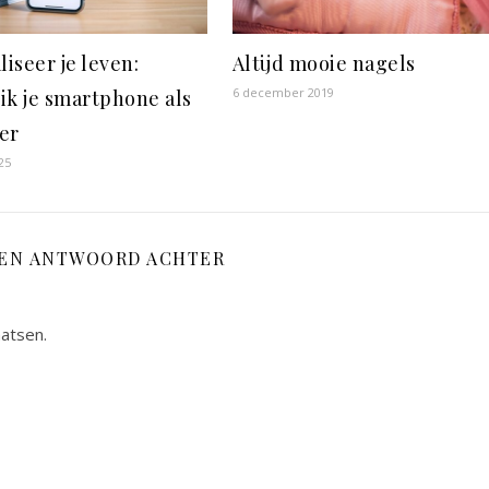
liseer je leven:
Altijd mooie nagels
6 december 2019
ik je smartphone als
er
25
EEN ANTWOORD ACHTER
aatsen.